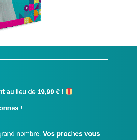
nt
au lieu de
19,99 €
!
sonnes
!
grand nombre.
Vos proches vous