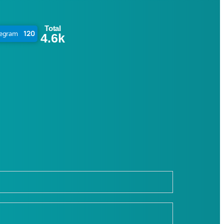
Total
120
legram
4.6k