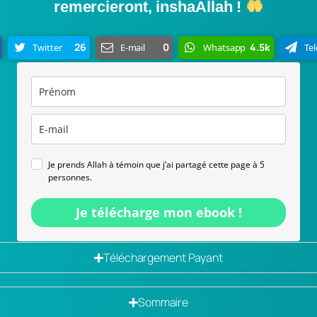
remercieront, inshaAllah !
26
0
4.5k
Twitter
E-mail
Whatsapp
Te
Je prends Allah à témoin que j’ai partagé cette page à 5
personnes.
Je télécharge mon ebook !
Téléchargement Payant
Sommaire